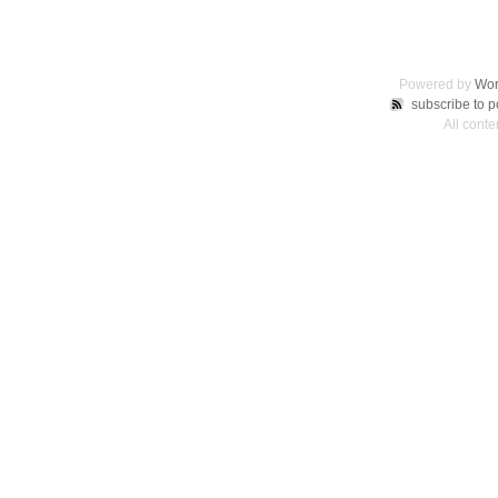
Powered by
Wor
subscribe to p
All conte