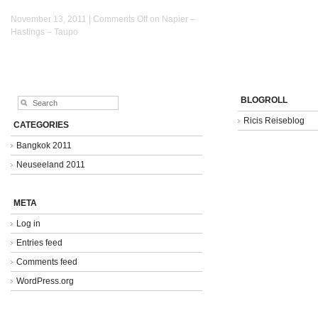
November 13, 2011 |
Comments Off
on Napier –
Hastings – Taupo
BLOGROLL
Ricis Reiseblog
CATEGORIES
Bangkok 2011
Neuseeland 2011
META
Log in
Entries feed
Comments feed
WordPress.org