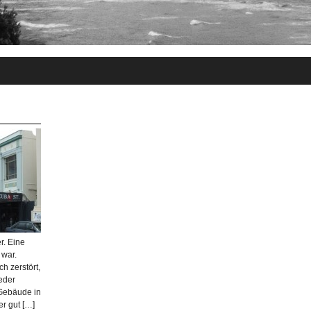
r. Eine
 war.
h zerstört,
ieder
 Gebäude in
er gut […]