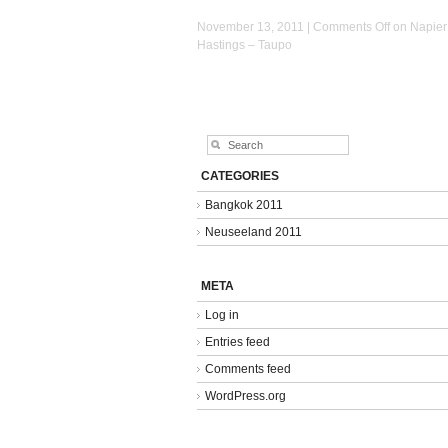
November 13, 2011 |
Comments Off
on Napier
Hastings – Taupo
CATEGORIES
Bangkok 2011
Neuseeland 2011
META
Log in
Entries feed
Comments feed
WordPress.org