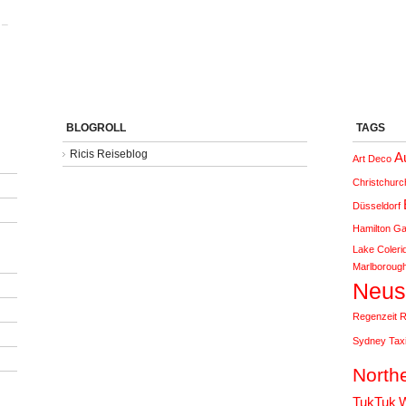
 –
BLOGROLL
TAGS
Ricis Reiseblog
A
Art Deco
Christchurc
Düsseldorf
Hamilton G
Lake Coleri
Marlboroug
Neus
Regenzeit
R
Sydney
Tax
Northe
TukTuk