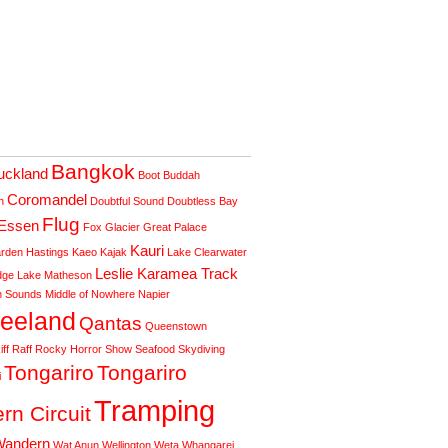
Bangkok
uckland
Boot
Buddah
Coromandel
h
Doubtful Sound
Doubtless Bay
Flug
Essen
Fox Glacier
Great Palace
Kauri
arden
Hastings
Kaeo
Kajak
Lake Clearwater
Leslie Karamea Track
dge
Lake Matheson
h Sounds
Middle of Nowhere
Napier
eeland
Qantas
Queenstown
iff Raff
Rocky Horror Show
Seafood
Skydiving
Tongariro
Tongariro
i
Tramping
rn Circuit
Wandern
Wat Anun
Wellington
Weta
Whangarei