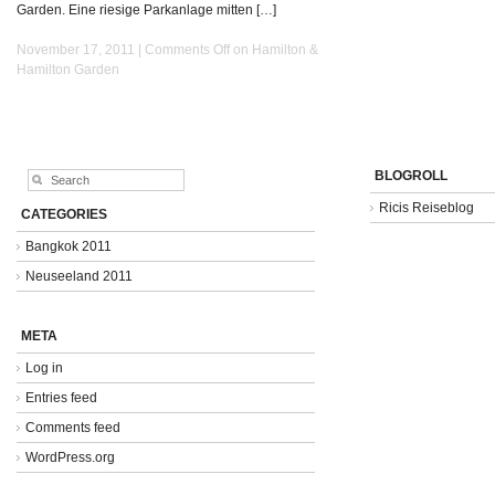
Garden. Eine riesige Parkanlage mitten […]
November 17, 2011 |
Comments Off
on Hamilton &
Hamilton Garden
BLOGROLL
Ricis Reiseblog
CATEGORIES
Bangkok 2011
Neuseeland 2011
META
Log in
Entries feed
Comments feed
WordPress.org