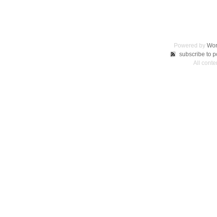
Powered by
Wor
subscribe to p
All conte