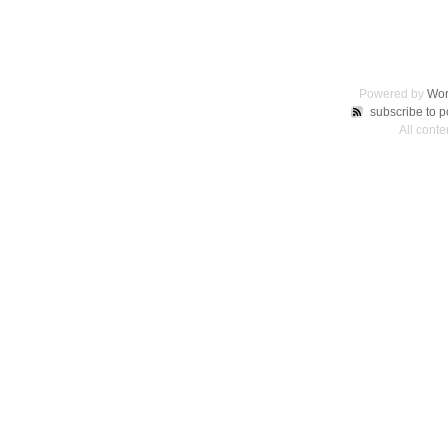
Powered by
Wor
subscribe to p
All conte