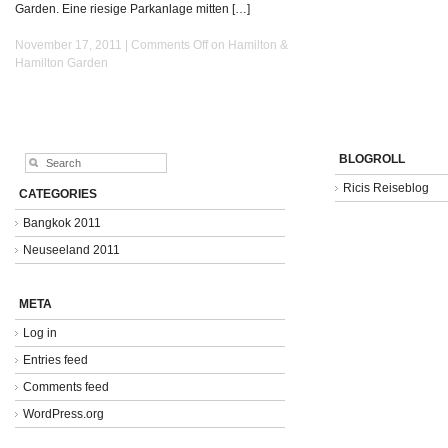
Garden. Eine riesige Parkanlage mitten […]
November 17, 2011 |
Comments Off
on Hamilton &
Hamilton Garden
BLOGROLL
Ricis Reiseblog
CATEGORIES
Bangkok 2011
Neuseeland 2011
META
Log in
Entries feed
Comments feed
WordPress.org