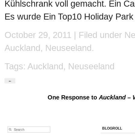
Kühlschrank voll gemacht. Ein Ca
Es wurde Ein Top10 Holiday Par
October 29, 2011 | Filed under
Ne
Auckland
,
Neuseeland
.
Tags:
Auckland
,
Neuseeland
←
One Response to
Auckland – 
BLOGROLL